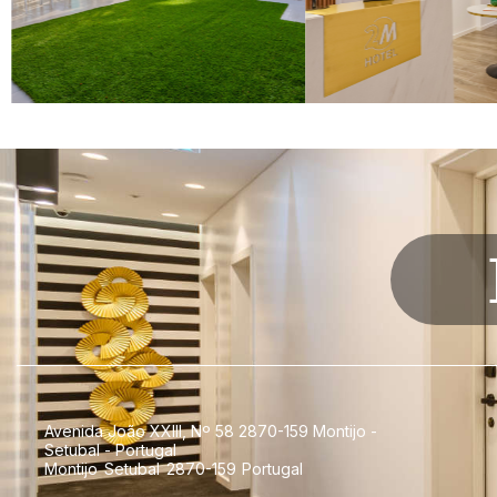
Avenida João XXIII, Nº 58 2870-159 Montijo -
Setubal - Portugal
Montijo
Setubal
2870-159
Portugal